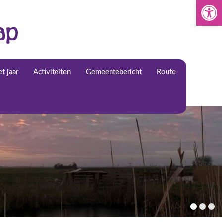
Toolba
t jaar
Activiteiten
Gemeentebericht
Route